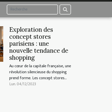
Exploration des
concept stores
parisiens : une
nouvelle tendance de
shopping
Au cœur de la capitale française, une
révolution silencieuse du shopping
prend forme. Les concept stores
parisiens, avec leur esthétique
Lun. 04/12/2023
soignée et leur sélection pointue,
s'imposent comme une tendance de
plus en plus prisée par les amateurs
de nouveautés et d'expériences