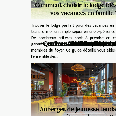
Comment choisir le lodge idé
vos vacances en famille 
Trouver le lodge parfait pour des vacances en 
transformer un simple séjour en une expérienc
De nombreux critères sont à prendre en c
Quelles sont les activités
Comment un séminaire en A
Comment choisir l
Guide complet po
L'architecture 
Les meilleurs 
Comment chois
Conseils pour
Comment une 
L'impact env
garantir confort, sécurité et divertissement
membres du foyer. Ce guide détaillé vous aider
l'ensemble des...
Auberges de jeunesse tend