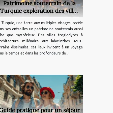
Patrimoine souterrain de la
Turquie exploration des villes
troglodytes et des labyrinthes
 Turquie, une terre aux multiples visages, recèle
sous-terrains
ns ses entrailles un patrimoine souterrain aussi
che que mystérieux. Des villes troglodytes à
architecture millénaire aux labyrinthes sous-
rrains dissimulés, ces lieux invitent à un voyage
ns le temps et dans les profondeurs de...
Guide pratique pour un séjour