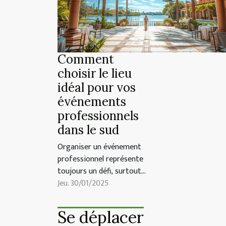
Comment
choisir le lieu
idéal pour vos
événements
professionnels
dans le sud
Organiser un événement
professionnel représente
toujours un défi, surtout
lorsqu'il s'agit de choisir le
Jeu. 30/01/2025
lieu parfait. La région du
sud offre une multitude
Se déplacer
d'options, chacune avec