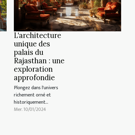
L'architecture
unique des
palais du
Rajasthan : une
exploration
approfondie
Plongez dans l'univers
richement orné et
historiquement
significatif des palais du
Mer. 10/01/2024
Rajasthan. Chacun d'entre
eux raconte une histoire
d'époques révolues, leur