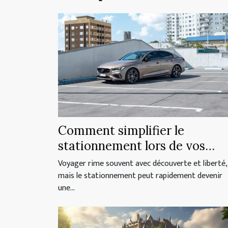
son charme et ses atouts
propres. Cet article guide
les lecteurs à travers les
étapes clés pour dénicher
l'endroit...
Comment simplifier le
stationnement lors de vos
voyages ?
Voyager rime souvent avec découverte et liberté,
mais le stationnement peut rapidement devenir
une...