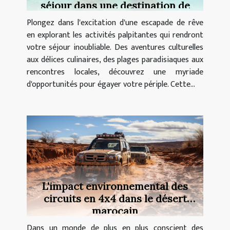
séjour dans une destination de
rêve ?
Plongez dans l'excitation d'une escapade de rêve
en explorant les activités palpitantes qui rendront
votre séjour inoubliable. Des aventures culturelles
aux délices culinaires, des plages paradisiaques aux
rencontres locales, découvrez une myriade
d'opportunités pour égayer votre périple. Cette...
L'impact environnemental des
circuits en 4x4 dans le désert
marocain
Dans un monde de plus en plus conscient des